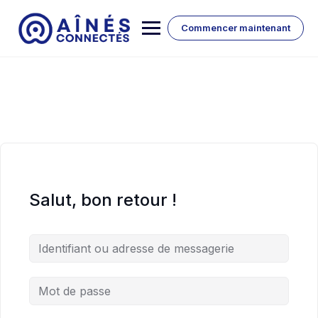
Skip
to
Commencer maintenant
content
Salut, bon retour !