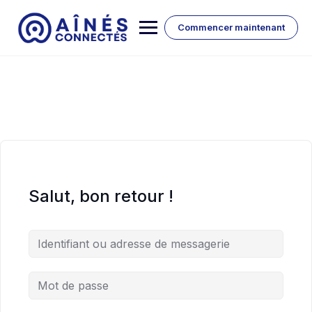
Skip
to
Commencer maintenant
content
Salut, bon retour !