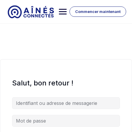
Skip
to
Commencer maintenant
content
Salut, bon retour !