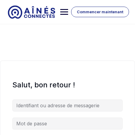
Skip
to
Commencer maintenant
content
Salut, bon retour !