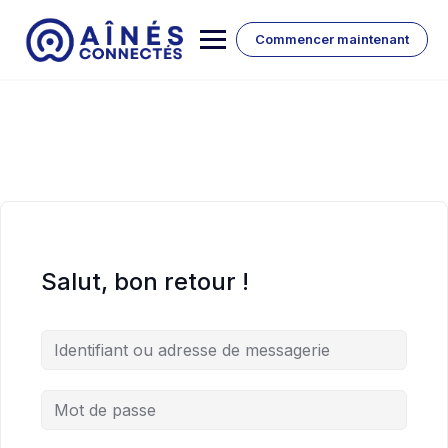
Skip
to
Commencer maintenant
content
Salut, bon retour !