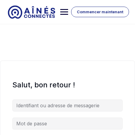
Skip
to
Commencer maintenant
content
Salut, bon retour !